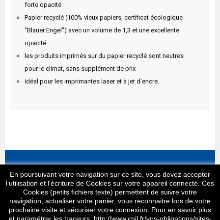
forte opacité
Papier recyclé (100% vieux papiers, certificat écologique
"Blauer Engel") avec un volume de 1,3 et une excellente
opacité
les produits imprimés sur du papier recyclé sont neutres
pour le climat, sans supplément de prix
idéal pour les imprimantes laser et à jet d'encre.
Informations
En poursuivant votre navigation sur ce site, vous devez accepter
l’utilisation et l'écriture de Cookies sur votre appareil connecté. Ces
Cookies (petits fichiers texte) permettent de suivre votre
Produits
navigation, actualiser votre panier, vous reconnaitre lors de votre
prochaine visite et sécuriser votre connexion. Pour en savoir plus
Notre société
et paramétrer les traceurs: http://www.cnil.fr/vos-obligations/sites-