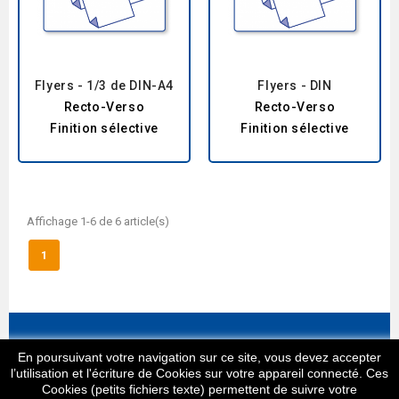
Flyers - 1/3 de DIN-A4
Flyers - DIN
Recto-Verso
Recto-Verso
Finition sélective
Finition sélective
Affichage 1-6 de 6 article(s)
1
Informations
En poursuivant votre navigation sur ce site, vous devez accepter
l’utilisation et l'écriture de Cookies sur votre appareil connecté. Ces
Cookies (petits fichiers texte) permettent de suivre votre
Produits