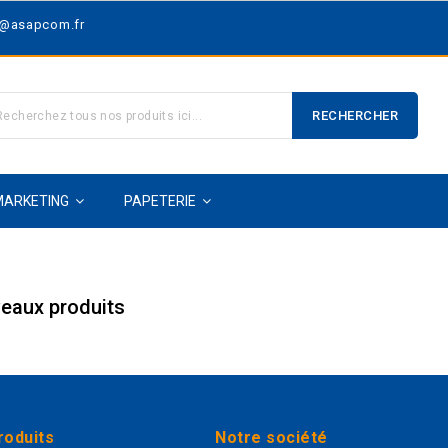
t@asapcom.fr
RECHERCHER
MARKETING
PAPETERIE
eaux produits
roduits
Notre société