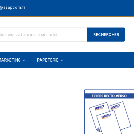
t@asapcom.fr
RECHERCHER
MARKETING
PAPETERIE