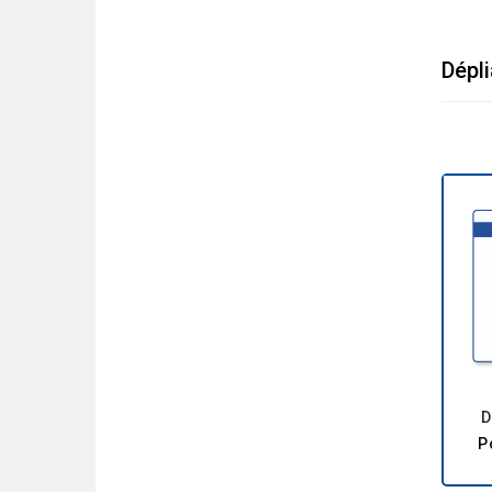
Dépli
D
P