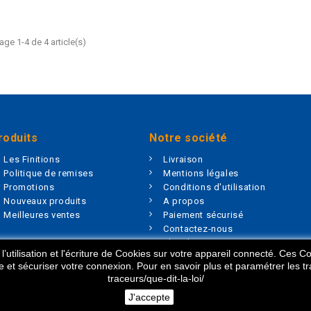
age 1-4 de 4 article(s)
roduits
Notre société
Les Finitions
Livraison
Politique de remises
Mentions légales
Promotions
Conditions d'utilisation
Nouveaux produits
A propos
Meilleures ventes
Paiement sécurisé
Contactez-nous
Plan du site
’utilisation et l'écriture de Cookies sur votre appareil connecté. Ces Coo
Magasins
te et sécuriser votre connexion. Pour en savoir plus et paramétrer les tr
traceurs/que-dit-la-loi/
J'accepte