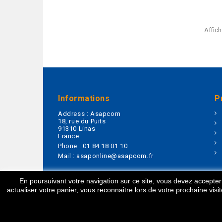
Affich
Informations
P
Address :
Asapcom
18, rue du Puits
91310 Linas
France
Phone :
01 84 18 01 10
Mail :
asaponline@asapcom.fr
En poursuivant votre navigation sur ce site, vous devez accepter l
actualiser votre panier, vous reconnaitre lors de votre prochaine visi
© 2026 - ASAP PRINT & COM