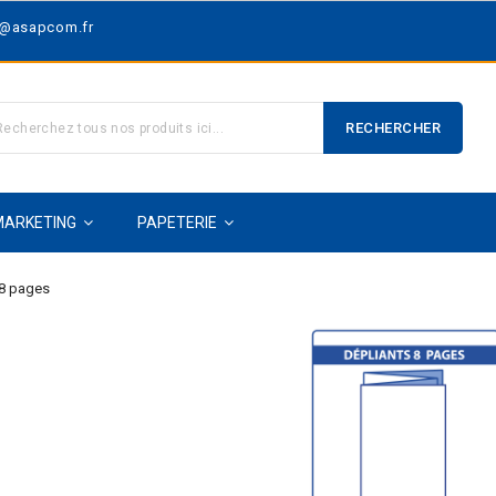
t@asapcom.fr
RECHERCHER
MARKETING
PAPETERIE
 8 pages