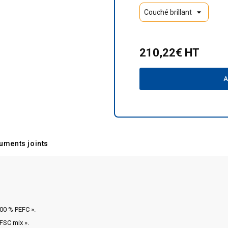
210,22€ HT
A
uments joints
100 % PEFC ».
 FSC mix ».