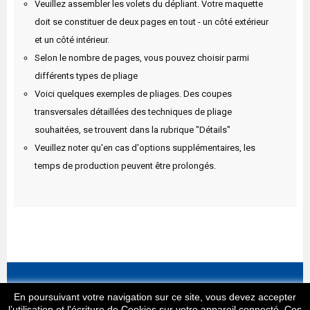
Veuillez assembler les volets du dépliant. Votre maquette
doit se constituer de deux pages en tout - un côté extérieur
et un côté intérieur.
Selon le nombre de pages, vous pouvez choisir parmi
différents types de pliage
Voici quelques exemples de pliages. Des coupes
transversales détaillées des techniques de pliage
souhaitées, se trouvent dans la rubrique "Détails"
Veuillez noter qu'en cas d'options supplémentaires, les
temps de production peuvent être prolongés.
Informations
En poursuivant votre navigation sur ce site, vous devez accepter
l’utilisation et l'écriture de Cookies sur votre appareil connecté. Ces