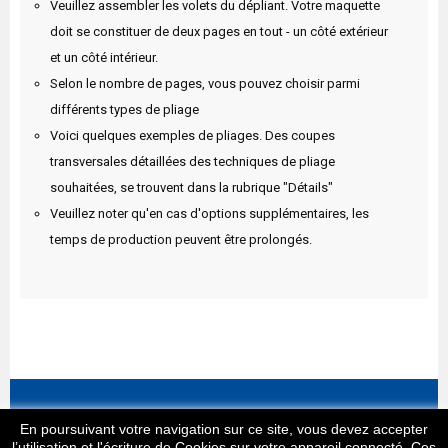
Veuillez assembler les volets du dépliant. Votre maquette
doit se constituer de deux pages en tout - un côté extérieur
et un côté intérieur.
Selon le nombre de pages, vous pouvez choisir parmi
différents types de pliage
Voici quelques exemples de pliages. Des coupes
transversales détaillées des techniques de pliage
souhaitées, se trouvent dans la rubrique "Détails"
Veuillez noter qu'en cas d'options supplémentaires, les
temps de production peuvent être prolongés.
Informations
En poursuivant votre navigation sur ce site, vous devez accepter
l’utilisation et l'écriture de Cookies sur votre appareil connecté. Ces