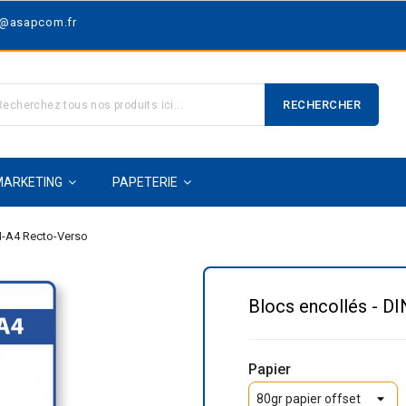
t@asapcom.fr
RECHERCHER
MARKETING
PAPETERIE
IN-A4 Recto-Verso
Blocs encollés - D
Papier